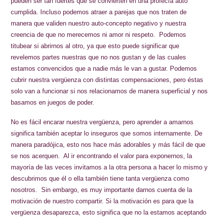
pueden ser tan fuertes que se convierten en una profecía auto
cumplida. Incluso podemos atraer a parejas que nos traten de
manera que validen nuestro auto-concepto negativo y nuestra
creencia de que no merecemos ni amor ni respeto. Podemos
titubear si abrirnos al otro, ya que esto puede significar que
revelemos partes nuestras que no nos gustan y de las cuales
estamos convencidos que a nadie más le van a gustar. Podemos
cubrir nuestra vergüenza con distintas compensaciones, pero éstas
solo van a funcionar si nos relacionamos de manera superficial y nos
basamos en juegos de poder.
No es fácil encarar nuestra vergüenza, pero aprender a amarnos
significa también aceptar lo inseguros que somos internamente. De
manera paradójica, esto nos hace más adorables y más fácil de que
se nos acerquen. Al ir encontrando el valor para exponernos, la
mayoría de las veces invitamos a la otra persona a hacer lo mismo y
descubrimos que él o ella también tiene tanta vergüenza como
nosotros. Sin embargo, es muy importante darnos cuenta de la
motivación de nuestro compartir. Si la motivación es para que la
vergüenza desaparezca, esto significa que no la estamos aceptando