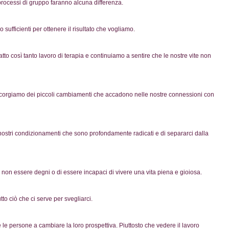
rocessi di gruppo faranno alcuna differenza.
ufficienti per ottenere il risultato che vogliamo.
o così tanto lavoro di terapia e continuiamo a sentire che le nostre vite non
 accorgiamo dei piccoli cambiamenti che accadono nelle nostre connessioni con
nostri condizionamenti che sono profondamente radicati e di separarci dalla
on essere degni o di essere incapaci di vivere una vita piena e gioiosa.
utto ciò che ci serve per svegliarci.
e le persone a cambiare la loro prospettiva. Piuttosto che vedere il lavoro