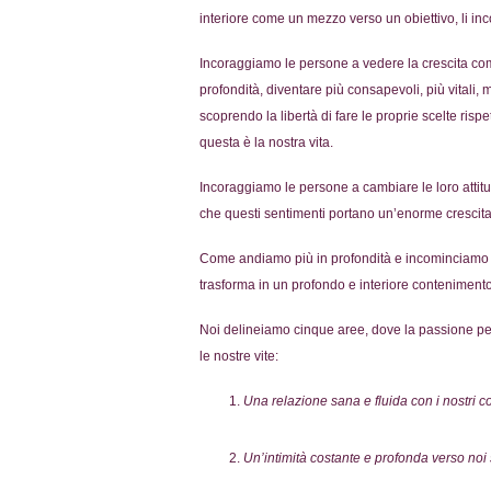
interiore come un mezzo verso un obiettivo, li in
Incoraggiamo le persone a vedere la crescita com
profondità, diventare più consapevoli, più vitali,
scoprendo la libertà di fare le proprie scelte rispe
questa è la nostra vita.
Incoraggiamo le persone a cambiare le loro attitud
che questi sentimenti portano un’enorme crescita
Come andiamo più in profondità e incominciamo a s
trasforma in un profondo e interiore contenimento
Noi delineiamo cinque aree, dove la passione per 
le nostre vite:
Una relazione sana e fluida con i nostri co
Un’intimità costante e profonda verso noi s