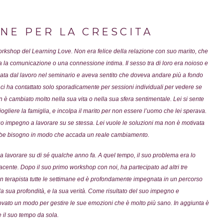
ONE PER LA CRESCITA
orkshop del Learning Love. Non era felice della relazione con suo marito, che
la comunicazione o una connessione intima. Il sesso tra di loro era noioso e
ccata dal lavoro nel seminario e aveva sentito che doveva andare più a fondo
, ci ha contattato solo sporadicamente per sessioni individuali per vedere se
on è cambiato molto nella sua vita o nella sua sfera sentimentale. Lei si sente
ogliere la famiglia, e incolpa il marito per non essere l’uomo che lei sperava.
uo impegno a lavorare su se stessa. Lei vuole le soluzioni ma non è motivata
vrebbe bisogno in modo che accada un reale cambiamento.
 a lavorare su di sé qualche anno fa. A quel tempo, il suo problema era lo
acente. Dopo il suo primo workshop con noi, ha partecipato ad altri tre
un terapista tutte le settimane ed è profondamente impegnata in un percorso
, la sua profondità, e la sua verità. Come risultato del suo impegno e
rovato un modo per gestire le sue emozioni che è molto più sano. In aggiunta è
 il suo tempo da sola.