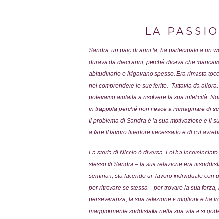
LA PASSI
Sandra, un paio di anni fa, ha partecipato a un w
durava da dieci anni, perché diceva che mancava 
abitudinario e litigavano spesso. Era rimasta to
nel comprendere le sue ferite. Tuttavia da allora
potevamo aiutarla a risolvere la sua infelicità. N
in trappola perché non riesce a immaginare di sci
Il problema di Sandra è la sua motivazione e il s
a fare il lavoro interiore necessario e di cui a
La storia di Nicole è diversa. Lei ha incominciato
stesso di Sandra – la sua relazione era insoddisf
seminari, sta facendo un lavoro individuale con 
per ritrovare se stessa – per trovare la sua forza
perseveranza, la sua relazione è migliore e ha t
maggiormente soddisfatta nella sua vita e si gode