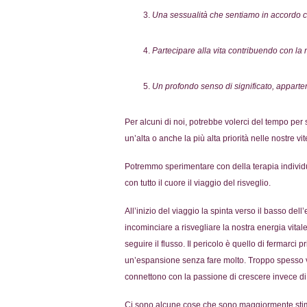
Una sessualità che sentiamo in accordo co
Partecipare alla vita contribuendo con la n
Un profondo senso di significato, apparte
Per alcuni di noi, potrebbe volerci del tempo per
un’alta o anche la più alta priorità nelle nostre vit
Potremmo sperimentare con della terapia individ
con tutto il cuore il viaggio del risveglio.
All’inizio del viaggio la spinta verso il basso del
incominciare a risvegliare la nostra energia vitale
seguire il flusso. Il pericolo è quello di fermarc
un’espansione senza fare molto. Troppo spesso v
connettono con la passione di crescere invece di
Ci sono alcune cose che sono maggiormente stimol