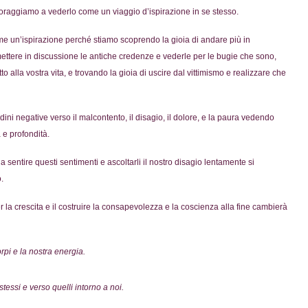
coraggiamo a vederlo come un viaggio d’ispirazione in se stesso.
e un’ispirazione perché stiamo scoprendo la gioia di andare più in
 mettere in discussione le antiche credenze e vederle per le bugie che sono,
tto alla vostra vita, e trovando la gioia di uscire dal vittimismo e realizzare che
ini negative verso il malcontento, il disagio, il dolore, e la paura vedendo
 e profondità.
entire questi sentimenti e ascoltarli il nostro disagio lentamente si
.
la crescita e il costruire la consapevolezza e la coscienza alla fine cambierà
rpi e la nostra energia.
tessi e verso quelli intorno a noi.