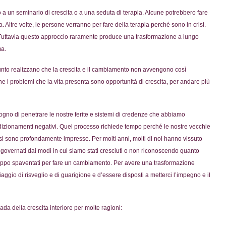
a un seminario di crescita o a una seduta di terapia. Alcune potrebbero fare
 Altre volte, le persone verranno per fare della terapia perché sono in crisi.
) Tuttavia questo approccio raramente produce una trasformazione a lungo
ma.
unto realizzano che la crescita e il cambiamento non avvengono così
 i problemi che la vita presenta sono opportunità di crescita, per andare più
gno di penetrare le nostre ferite e sistemi di credenze che abbiamo
ndizionamenti negativi. Quel processo richiede tempo perché le nostre vecchie
essi sono profondamente impresse. Per molti anni, molti di noi hanno vissuto
ernati dai modi in cui siamo stati cresciuti o non riconoscendo quanto
ppo spaventati per fare un cambiamento. Per avere una trasformazione
io di risveglio e di guarigione e d’essere disposti a metterci l’impegno e il
da della crescita interiore per molte ragioni: