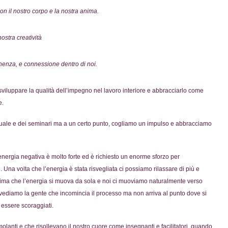
n il nostro corpo e la nostra anima.
ostra creatività
nenza, e connessione dentro di noi.
 sviluppare la qualità dell’impegno nel lavoro interiore e abbracciarlo come
e.
uale e dei seminari ma a un certo punto, cogliamo un impulso e abbracciamo
l’energia negativa è molto forte ed è richiesto un enorme sforzo per
. Una volta che l’energia è stata risvegliata ci possiamo rilassare di più e
i prima che l’energia si muova da sola e noi ci muoviamo naturalmente verso
ediamo la gente che incomincia il processo ma non arriva al punto dove si
 essere scoraggiati.
anti e che risollevano il nostro cuore come insegnanti e facilitatori, quando