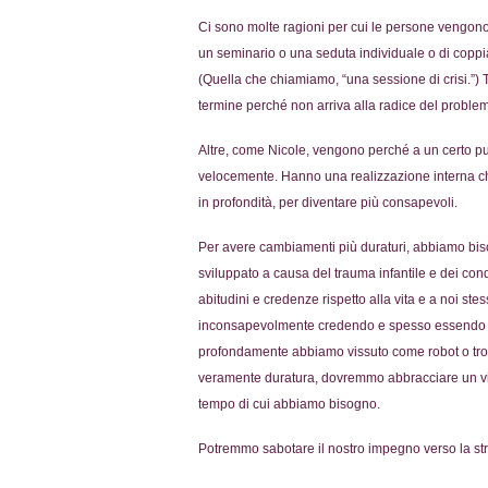
Ci sono molte ragioni per cui le persone vengono 
un seminario o una seduta individuale o di coppia.
(Quella che chiamiamo, “una sessione di crisi.”
termine perché non arriva alla radice del proble
Altre, come Nicole, vengono perché a un certo p
velocemente. Hanno una realizzazione interna che
in profondità, per diventare più consapevoli.
Per avere cambiamenti più duraturi, abbiamo biso
sviluppato a causa del trauma infantile e dei co
abitudini e credenze rispetto alla vita e a noi st
inconsapevolmente credendo e spesso essendo gov
profondamente abbiamo vissuto come robot o tro
veramente duratura, dovremmo abbracciare un viagg
tempo di cui abbiamo bisogno.
Potremmo sabotare il nostro impegno verso la stra