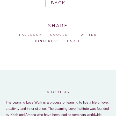
BACK
SHARE
FACEBOOK
GOOGLE+
TWITTER
PINTEREST
EMAIL
ABOUT US
The Learning Love Work is a process of learning to live a life of love,
creativity and inner silence. The Learning Love Institute was founded
by Krish and Amana who have been leading seminars worldwide