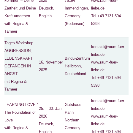
kommen – Deine
2025
78194
www.raum-fuer-
Zartheit und Deine
Deutsch,
Immendingen,
liebe.de
Kraft umarmen
English
Germany
Tel +49 7131 594
with Regina &
(Bodensee)
5398
Tameer
Tages-Workshop
kontakt@raum-fuer-
AGGRESSION,
liebe.de
LEBENSKRAFT
Bindu-Zentrum
16. November
www.raum-fuer-
GEFANGEN IN
Heilbronn,
2025
liebe.de
ANGST
Deutschland
Tel +49 7131 594
mit Regina &
5398
Tameer
kontakt@raum-fuer-
LEARNING LOVE 1
Gutshaus
25. – 30. Jan,
liebe.de
The Foundation of
Parin
2026
www.raum-fuer-
Love
Northern
Deutsch,
liebe.de
with Regina &
Germany
English
Tel +49 7131 594