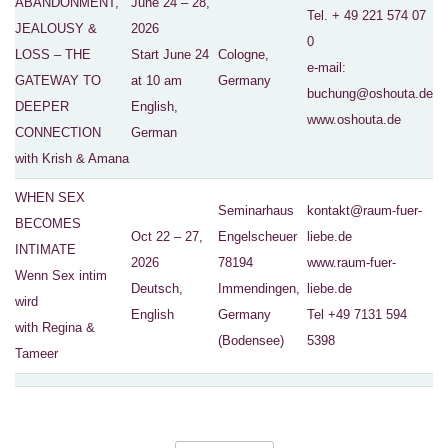
ABANDONMENT,
June 24 – 28,
Tel. + 49 221 574 07
JEALOUSY &
2026
0
LOSS – THE
Start June 24
Cologne,
e-mail:
GATEWAY TO
at 10 am
Germany
buchung@oshouta.de
DEEPER
English,
www.oshouta.de
CONNECTION
German
with Krish & Amana
WHEN SEX
Seminarhaus
kontakt@raum-fuer-
BECOMES
Oct 22 – 27,
Engelscheuer
liebe.de
INTIMATE
2026
78194
www.raum-fuer-
Wenn Sex intim
Deutsch,
Immendingen,
liebe.de
wird
English
Germany
Tel +49 7131 594
with Regina &
(Bodensee)
5398
Tameer