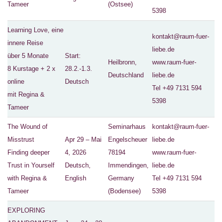
Tameer
(Ostsee)
5398
Learning Love, eine
kontakt@raum-fuer-
innere Reise
liebe.de
über 5 Monate
Start:
Heilbronn,
www.raum-fuer-
8 Kurstage + 2 x
28.2.-1.3.
Deutschland
liebe.de
online
Deutsch
Tel +49 7131 594
mit Regina &
5398
Tameer
The Wound of
Seminarhaus
kontakt@raum-fuer-
Misstrust
Apr 29 – Mai
Engelscheuer
liebe.de
Finding deeper
4, 2026
78194
www.raum-fuer-
Trust in Yourself
Deutsch,
Immendingen,
liebe.de
with Regina &
English
Germany
Tel +49 7131 594
Tameer
(Bodensee)
5398
EXPLORING